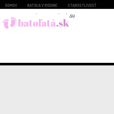
DOMOV
BATOĽA V RODINE
STAROSTLIVOSŤ
ZDRAVIE
TRÁVENIE VOĽNÉHO ČASU
INŠPIRÁCIE A ZAUJÍMAVOSTI