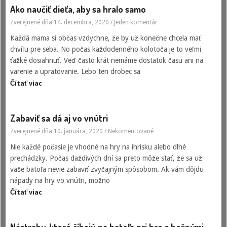
Ako naučiť dieťa, aby sa hralo samo
Zverejnené dňa 14. decembra, 2020
/
Jeden komentár
Každá mama si občas vzdychne, že by už konečne chcela mať
chvíľu pre seba. No počas každodenného kolotoča je to veľmi
ťažké dosiahnuť. Veď často krát nemáme dostatok času ani na
varenie a upratovanie. Lebo ten drobec sa
Čítať viac
Zabaviť sa dá aj vo vnútri
Zverejnené dňa 10. januára, 2020
/
Nekomentované
Nie každé počasie je vhodné na hry na ihrisku alebo dlhé
prechádzky. Počas daždivých dní sa preto môže stať, že sa už
vaše batoľa nevie zabaviť zvyčajným spôsobom. Ak vám dôjdu
nápady na hry vo vnútri, možno
Čítať viac