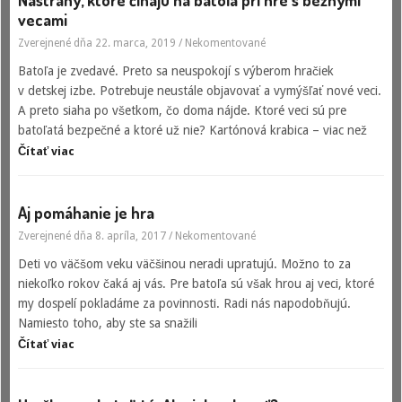
Nástrahy, ktoré číhajú na batoľa pri hre s bežnými
vecami
Zverejnené dňa 22. marca, 2019
/
Nekomentované
Batoľa je zvedavé. Preto sa neuspokojí s výberom hračiek
v detskej izbe. Potrebuje neustále objavovať a vymýšľať nové veci.
A preto siaha po všetkom, čo doma nájde. Ktoré veci sú pre
batoľatá bezpečné a ktoré už nie? Kartónová krabica – viac než
Čítať viac
Aj pomáhanie je hra
Zverejnené dňa 8. apríla, 2017
/
Nekomentované
Deti vo väčšom veku väčšinou neradi upratujú. Možno to za
niekoľko rokov čaká aj vás. Pre batoľa sú však hrou aj veci, ktoré
my dospelí pokladáme za povinnosti. Radi nás napodobňujú.
Namiesto toho, aby ste sa snažili
Čítať viac