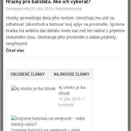
Hračky pre batoľatá. Ako ich vyberať?
Zverejnené dňa 25. júla, 2016
/
Nekomentované
Hračky sprevádzajú dieťa jeho svetom. Umožňujú mu učiť sa,
odhaľovať zákonitosti a testovať svoj vplyv na prostredie. Správna
hračka má ambíciu dať dieťaťu oveľa viac než len radosť z príjemne
stráveného času. Obohacuje jeho prostredie o ďalšie podnety,
nevyhnutné
Čítať viac
OBĽÚBENÉ ČLÁNKY
NAJNOVŠIE ČLÁNKY
Aj otecko je iba
človek
10. júla, 2016 • 1
komentár
Dojčenie batoľaťa na verejnosti – máte