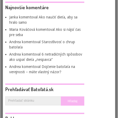
Najnovšie komentáre
Janka
komentoval
Ako naučiť dieťa, aby sa
hralo samo
Maria Kováčová
komentoval
Ako si nájsť čas
pre seba
Andrea
komentoval
Starostlivosť o chrup
batoľaťa
Andrea
komentoval
6 netradičných spôsobov
ako uspať dieťa „nespavca“
Andrea
komentoval
Dojčenie batoľaťa na
verejnosti – máte vlastný názor?
Prehľadávať Batoľatá.sk