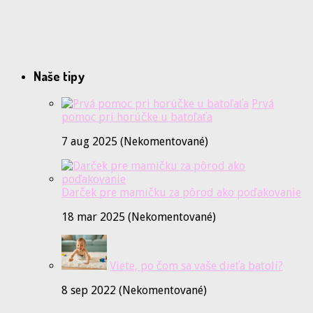
Naše tipy
Prvá
pomoc pri horúčke u batoľaťa
7 aug 2025 (Nekomentované)
Darček pre mamičku za pôrod ako poďakovanie
18 mar 2025 (Nekomentované)
Viete, po čom sa vaše dieťa batolí?
8 sep 2022 (Nekomentované)