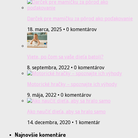
Darček pre mamičku za pôrod ako poďakovanie
18. marca, 2025 • 0 komentárov
Viete, po čom sa vaše dieťa batolí?
8. septembra, 2022 • 0 komentárov
Motorické hračky – spoznajte ich výhody
9. mája, 2022 • 0 komentárov
Ako naučiť dieťa, aby sa hralo samo
14. decembra, 2020 • 1 komentár
Najnovšie komentáre