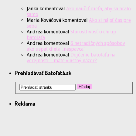
Janka
komentoval
Ako naučiť dieťa, aby sa hralo
samo
Maria Kováčová
komentoval
Ako si nájsť čas pre
seba
Andrea
komentoval
Starostlivosť o chrup
batoľaťa
Andrea
komentoval
6 netradičných spôsobov
ako uspať dieťa „nespavca“
Andrea
komentoval
Dojčenie batoľaťa na
verejnosti – máte vlastný názor?
Prehľadávať Batoľatá.sk
Reklama