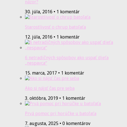
názor?
30. júla, 2016 • 1 komentár
Starostlivosť o chrup batoľaťa
12. júla, 2016 • 1 komentár
6 netradičných spôsobov ako uspať dieťa
„nespavca“
15. marca, 2017 • 1 komentár
Ako si nájsť čas pre seba
3. októbra, 2019 • 1 komentár
Prvá pomoc pri horúčke u batoľaťa
7. augusta, 2025 • 0 komentárov