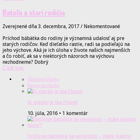
Batoľa a starí rodičia
Zverejnené dňa 3. decembra, 2017
/
Nekomentované
Príchod bábätka do rodiny je významná udalosť aj pre
starých rodičov. Keď dieťatko rastie, radi sa podieľajú na
jeho výchove. Aká je ich úloha v živote našich najmenších
a čo robiť, ak sa v niektorých názoroch na výchovu
nezhodneme? Dobrý
Čítať viac
Obľúbené články
Najnovšie články
Aj otecko je iba človek
10. júla, 2016 • 1 komentár
Dojčenie batoľaťa na verejnosti – máte vlastný