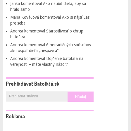
Janka
komentoval
Ako naučiť dieťa, aby sa
hralo samo
Maria Kováčová
komentoval
Ako si nájsť čas
pre seba
Andrea
komentoval
Starostlivosť o chrup
batoľaťa
Andrea
komentoval
6 netradičných spôsobov
ako uspať dieťa „nespavca“
Andrea
komentoval
Dojčenie batoľaťa na
verejnosti – máte vlastný názor?
Prehľadávať Batoľatá.sk
Reklama