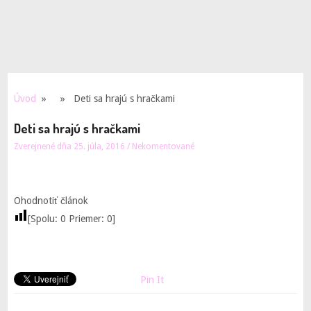
Úvod
» » Deti sa hrajú s hračkami
Deti sa hrajú s hračkami
Zverejnené dňa 25. júla, 2016
/
Nekomentované
Ohodnotiť článok
[Spolu:
0
Priemer:
0
]
Pin It