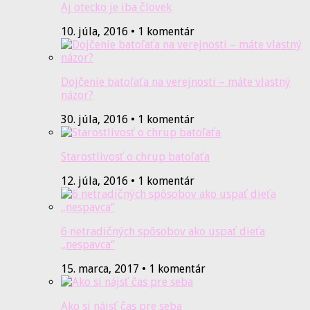
Aj otecko je iba človek
10. júla, 2016 • 1 komentár
Dojčenie batoľaťa na verejnosti – máte vlastný
názor?
30. júla, 2016 • 1 komentár
Starostlivosť o chrup batoľaťa
12. júla, 2016 • 1 komentár
6 netradičných spôsobov ako uspať dieťa
„nespavca“
15. marca, 2017 • 1 komentár
Ako si nájsť čas pre seba