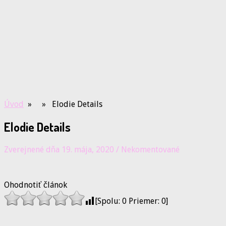
Úvod
» » Elodie Details
Elodie Details
Zverejnené dňa 19. mája, 2020
/
Nekomentované
Ohodnotiť článok
[Spolu:
0
Priemer:
0
]