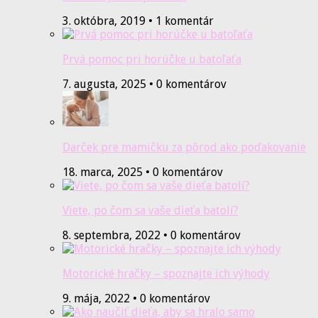
3. októbra, 2019 • 1 komentár
Prvá pomoc pri horúčke u batoľaťa
7. augusta, 2025 • 0 komentárov
Darček pre mamičku za pôrod ako poďakovanie
18. marca, 2025 • 0 komentárov
Viete, po čom sa vaše dieťa batolí?
8. septembra, 2022 • 0 komentárov
Motorické hračky – spoznajte ich výhody
9. mája, 2022 • 0 komentárov