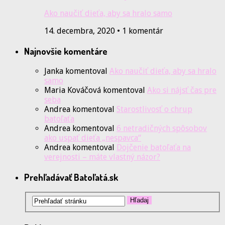
Ako naučiť dieťa, aby sa hralo samo
14. decembra, 2020 • 1 komentár
Najnovšie komentáre
Janka
komentoval
Ako naučiť dieťa, aby sa hralo
samo
Maria Kováčová
komentoval
Ako si nájsť čas pre
seba
Andrea
komentoval
Starostlivosť o chrup
batoľaťa
Andrea
komentoval
6 netradičných spôsobov
ako uspať dieťa „nespavca“
Andrea
komentoval
Dojčenie batoľaťa na
verejnosti – máte vlastný názor?
Prehľadávať Batoľatá.sk