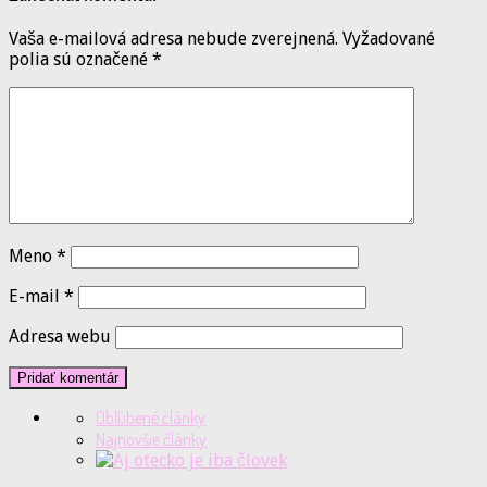
Vaša e-mailová adresa nebude zverejnená.
Vyžadované
polia sú označené
*
Meno
*
E-mail
*
Adresa webu
Obľúbené články
Najnovšie články