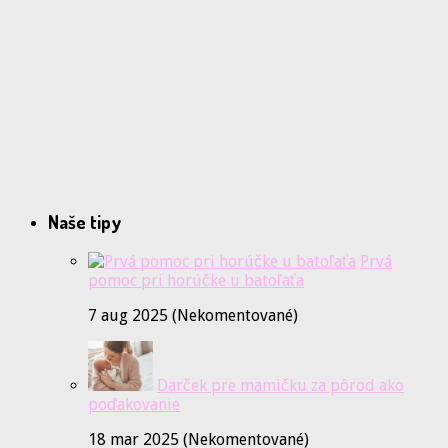
Naše tipy
Prvá
pomoc pri horúčke u batoľaťa
7 aug 2025 (Nekomentované)
Darček pre mamičku za pôrod ako
poďakovanie
18 mar 2025 (Nekomentované)