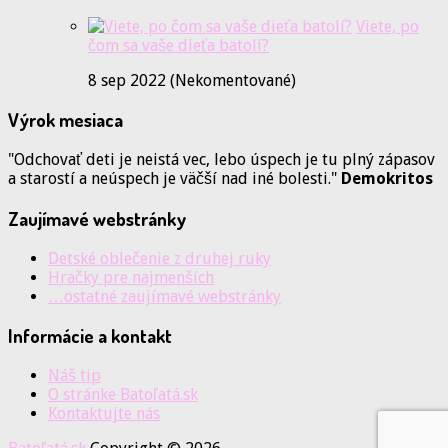
Viete, po
čom sa vaše dieťa batolí?
8 sep 2022 (Nekomentované)
Výrok mesiaca
"Odchovať deti je neistá vec, lebo úspech je tu plný zápasov
a starostí a neúspech je väčší nad iné bolesti."
Demokritos
Zaujímavé webstránky
Detské oblečenie z druhej ruky
Hračky pre najmenších
…ostatné zaujímavé webstránky
Informácie a kontakt
Náš tip
O stránke Batoľatá.sk
Kontaktujte nás