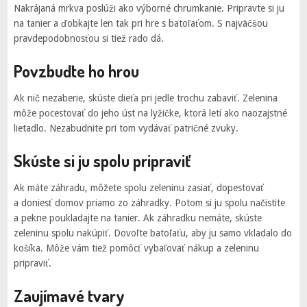
Nakrájaná mrkva poslúži ako výborné chrumkanie. Pripravte si ju
na tanier a ďobkajte len tak pri hre s batoľaťom. S najväčšou
pravdepodobnosťou si tiež rado dá.
Povzbuďte ho hrou
Ak nič nezaberie, skúste dieťa pri jedle trochu zabaviť. Zelenina
môže pocestovať do jeho úst na lyžičke, ktorá letí ako naozajstné
lietadlo. Nezabudnite pri tom vydávať patričné zvuky.
Skúste si ju spolu pripraviť
Ak máte záhradu, môžete spolu zeleninu zasiať, dopestovať
a doniesť domov priamo zo záhradky. Potom si ju spolu načistite
a pekne poukladajte na tanier. Ak záhradku nemáte, skúste
zeleninu spolu nakúpiť. Dovoľte batoľaťu, aby ju samo vkladalo do
košíka. Môže vám tiež pomôcť vybaľovať nákup a zeleninu
pripraviť.
Zaujímavé tvary