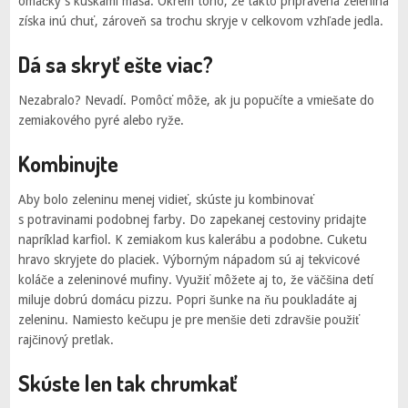
omáčky s kúskami mäsa. Okrem toho, že takto pripravená zelenina
získa inú chuť, zároveň sa trochu skryje v celkovom vzhľade jedla.
Dá sa skryť ešte viac?
Nezabralo? Nevadí. Pomôcť môže, ak ju popučíte a vmiešate do
zemiakového pyré alebo ryže.
Kombinujte
Aby bolo zeleninu menej vidieť, skúste ju kombinovať
s potravinami podobnej farby. Do zapekanej cestoviny pridajte
napríklad karfiol. K zemiakom kus kalerábu a podobne. Cuketu
hravo skryjete do placiek. Výborným nápadom sú aj tekvicové
koláče a zeleninové mufiny. Využiť môžete aj to, že väčšina detí
miluje dobrú domácu pizzu. Popri šunke na ňu poukladáte aj
zeleninu. Namiesto kečupu je pre menšie deti zdravšie použiť
rajčinový pretlak.
Skúste len tak chrumkať