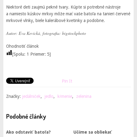
Niektoré deti zaujmú pekné tvary. Kúpte si potrebné nástroje
a namiesto kúskov mrkvy môže mať vaše batoľa na tanieri červené
mrkvové vlnky, biele kalerábové kvetinky a podobne.
Autor: Eva Kevická, fotografia: bigstockphoto
Ohodnotiť článok
[Spolu:
1
Priemer:
5
]
Pin It
Značky:
jedálniček
,
jedlo
,
kŕmenie
,
zelenina
Podobné články
Ako odstaviť batoľa?
Učíme sa obliekať