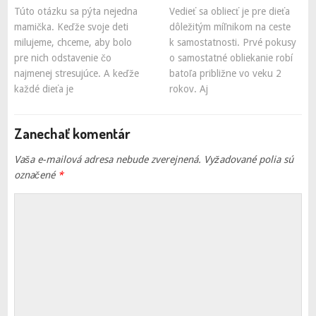
Túto otázku sa pýta nejedna
Vedieť sa obliecť je pre dieťa
mamička. Keďže svoje deti
dôležitým míľnikom na ceste
milujeme, chceme, aby bolo
k samostatnosti. Prvé pokusy
pre nich odstavenie čo
o samostatné obliekanie robí
najmenej stresujúce. A keďže
batoľa približne vo veku 2
každé dieťa je
rokov. Aj
Zanechať komentár
Vaša e-mailová adresa nebude zverejnená.
Vyžadované polia sú
označené
*