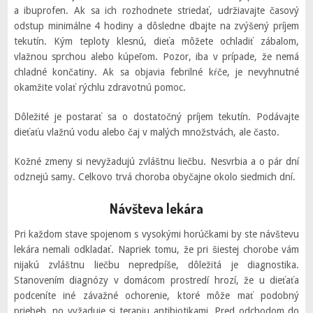
a ibuprofen. Ak sa ich rozhodnete striedať, udržiavajte časový
odstup minimálne 4 hodiny a dôsledne dbajte na zvýšený príjem
tekutín. Kým teploty klesnú, dieťa môžete ochladiť zábalom,
vlažnou sprchou alebo kúpeľom. Pozor, iba v prípade, že nemá
chladné končatiny. Ak sa objavia febrilné kŕče, je nevyhnutné
okamžite volať rýchlu zdravotnú pomoc.
Dôležité je postarať sa o dostatočný príjem tekutín. Podávajte
dieťaťu vlažnú vodu alebo čaj v malých množstvách, ale často.
Kožné zmeny si nevyžadujú zvláštnu liečbu. Nesvrbia a o pár dní
odznejú samy. Celkovo trvá choroba obyčajne okolo siedmich dní.
Návšteva lekára
Pri každom stave spojenom s vysokými horúčkami by ste návštevu
lekára nemali odkladať. Napriek tomu, že pri šiestej chorobe vám
nijakú zvláštnu liečbu nepredpíše, dôležitá je diagnostika.
Stanovením diagnózy v domácom prostredí hrozí, že u dieťaťa
podceníte iné závažné ochorenie, ktoré môže mať podobný
priebeh, no vyžaduje si terapiu antibiotikami. Pred odchodom do