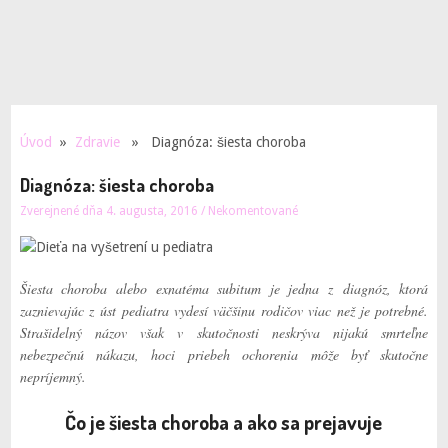
Úvod
»
Zdravie
» Diagnóza: šiesta choroba
Diagnóza: šiesta choroba
Zverejnené dňa 4. augusta, 2016
/
Nekomentované
Šiesta choroba alebo exnatéma subitum je jedna z diagnóz, ktorá
zaznievajúc z úst pediatra vydesí väčšinu rodičov viac než je potrebné.
Strašidelný názov však v skutočnosti neskrýva nijakú smrteľne
nebezpečnú nákazu, hoci priebeh ochorenia môže byť skutočne
nepríjemný.
Čo je šiesta choroba a ako sa prejavuje