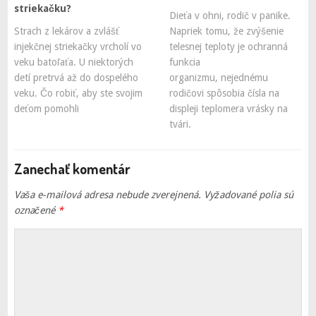
striekačku?
Dieťa v ohni, rodič v panike.
Strach z lekárov a zvlášť
Napriek tomu, že zvýšenie
injekčnej striekačky vrcholí vo
telesnej teploty je ochranná
veku batoľaťa. U niektorých
funkcia
detí pretrvá až do dospelého
organizmu, nejednému
veku. Čo robiť, aby ste svojim
rodičovi spôsobia čísla na
deťom pomohli
displeji teplomera vrásky na
tvári.
Zanechať komentár
Vaša e-mailová adresa nebude zverejnená.
Vyžadované polia sú
označené
*