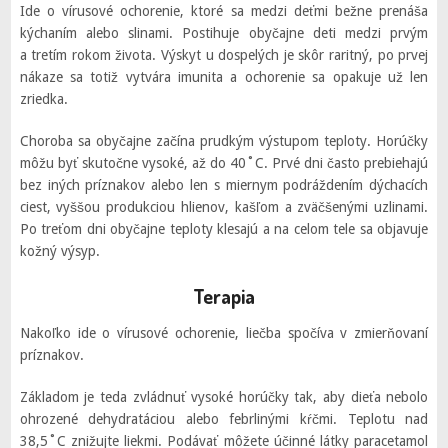
Ide o vírusové ochorenie, ktoré sa medzi deťmi bežne prenáša
kýchaním alebo slinami. Postihuje obyčajne deti medzi prvým
a tretím rokom života. Výskyt u dospelých je skôr raritný, po prvej
nákaze sa totiž vytvára imunita a ochorenie sa opakuje už len
zriedka.
Choroba sa obyčajne začína prudkým výstupom teploty. Horúčky
môžu byť skutočne vysoké, až do 40˚C. Prvé dni často prebiehajú
bez iných príznakov alebo len s miernym podráždením dýchacích
ciest, vyššou produkciou hlienov, kašľom a zväčšenými uzlinami.
Po treťom dni obyčajne teploty klesajú a na celom tele sa objavuje
kožný výsyp.
Terapia
Nakoľko ide o vírusové ochorenie, liečba spočíva v zmierňovaní
príznakov.
Základom je teda zvládnuť vysoké horúčky tak, aby dieťa nebolo
ohrozené dehydratáciou alebo febrlinými kŕčmi. Teplotu nad
38,5˚C znižujte liekmi. Podávať môžete účinné látky paracetamol