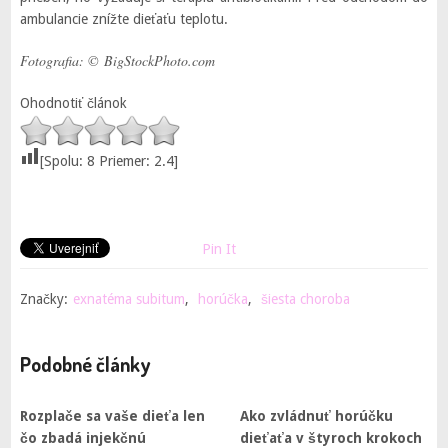
ambulancie znížte dieťaťu teplotu.
Fotografia: © BigStockPhoto.com
Ohodnotiť článok
[Spolu:
8
Priemer:
2.4
]
Pin It
Značky:
exnatéma subitum
,
horúčka
,
šiesta choroba
Podobné články
Rozplače sa vaše dieťa len
Ako zvládnuť horúčku
čo zbadá injekčnú
dieťaťa v štyroch krokoch