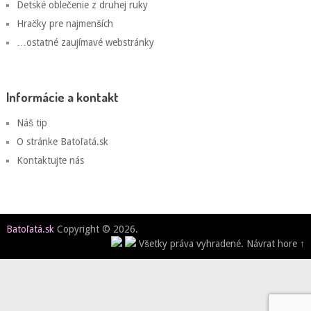
Detské oblečenie z druhej ruky
Hračky pre najmenších
…ostatné zaujímavé webstránky
Informácie a kontakt
Náš tip
O stránke Batoľatá.sk
Kontaktujte nás
Batoľatá.sk
Copyright © 2026.
Všetky práva vyhradené.
Návrat hore ↑