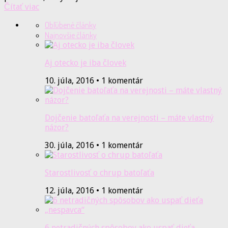
Čítať viac
Obľúbené články
Najnovšie články
Aj otecko je iba človek
10. júla, 2016 • 1 komentár
Dojčenie batoľaťa na verejnosti – máte vlastný
názor?
30. júla, 2016 • 1 komentár
Starostlivosť o chrup batoľaťa
12. júla, 2016 • 1 komentár
6 netradičných spôsobov ako uspať dieťa