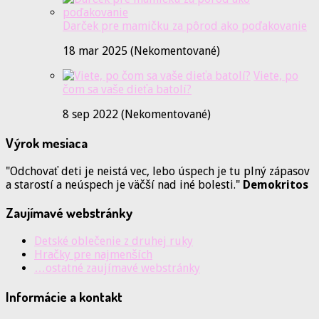
Darček pre mamičku za pôrod ako poďakovanie
18 mar 2025 (Nekomentované)
Viete, po
čom sa vaše dieťa batolí?
8 sep 2022 (Nekomentované)
Výrok mesiaca
"Odchovať deti je neistá vec, lebo úspech je tu plný zápasov
a starostí a neúspech je väčší nad iné bolesti."
Demokritos
Zaujímavé webstránky
Detské oblečenie z druhej ruky
Hračky pre najmenších
…ostatné zaujímavé webstránky
Informácie a kontakt