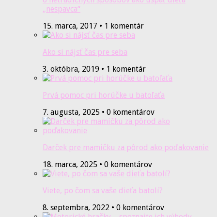
„nespavca“
15. marca, 2017 • 1 komentár
Ako si nájsť čas pre seba
3. októbra, 2019 • 1 komentár
Prvá pomoc pri horúčke u batoľaťa
7. augusta, 2025 • 0 komentárov
Darček pre mamičku za pôrod ako poďakovanie
18. marca, 2025 • 0 komentárov
Viete, po čom sa vaše dieťa batolí?
8. septembra, 2022 • 0 komentárov