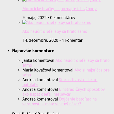
Motorické hračky – spoznajte ich výhody
9. mája, 2022 • 0 komentárov
Ako naučiť dieťa, aby sa hralo samo
14. decembra, 2020 • 1 komentár
Najnovšie komentáre
Janka
komentoval
Ako naučiť dieťa, aby sa hralo
samo
Maria Kováčová
komentoval
Ako si nájsť čas pre
seba
Andrea
komentoval
Starostlivosť o chrup
batoľaťa
Andrea
komentoval
6 netradičných spôsobov
ako uspať dieťa „nespavca“
Andrea
komentoval
Dojčenie batoľaťa na
verejnosti – máte vlastný názor?