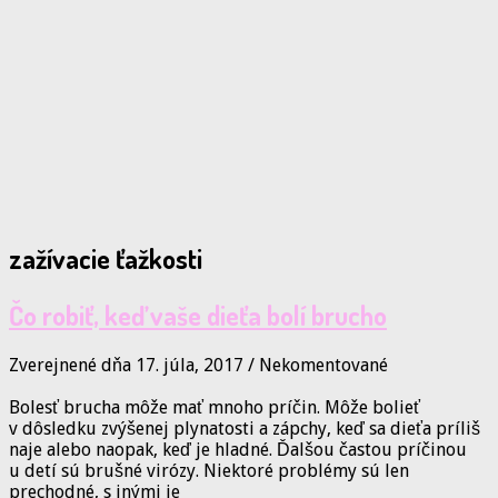
zažívacie ťažkosti
Čo robiť, keď vaše dieťa bolí brucho
Zverejnené dňa 17. júla, 2017
/
Nekomentované
Bolesť brucha môže mať mnoho príčin. Môže bolieť
v dôsledku zvýšenej plynatosti a zápchy, keď sa dieťa príliš
naje alebo naopak, keď je hladné. Ďalšou častou príčinou
u detí sú brušné virózy. Niektoré problémy sú len
prechodné, s inými je