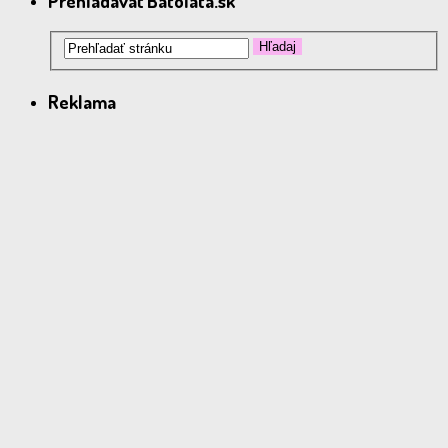
Prehľadávať Batoľatá.sk
Reklama