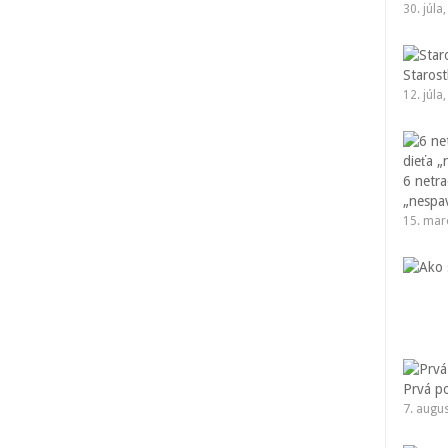
30. júla
Starost
12. júla
6 netr
„nespa
15. mar
Prvá p
7. augu