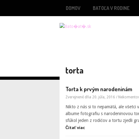
DOMOV
BATOĽA V RODINE
torta
Torta k prvým narodeninám
Zverejnené dňa 20. júla, 2016
/
Nekomento
Nikto z nás si to nepamätá, ale všetci
albume fotografiu s narodeninovou to
sfúkol jeden z rodičov a tortu zjedli g
Čítať viac