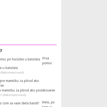
py
Prvá
pomoc
e u batoľaťa
 (Nekomentované)
e mamičku za pôrod ako poďakovanie
25 (Nekomentované)
Viete, po