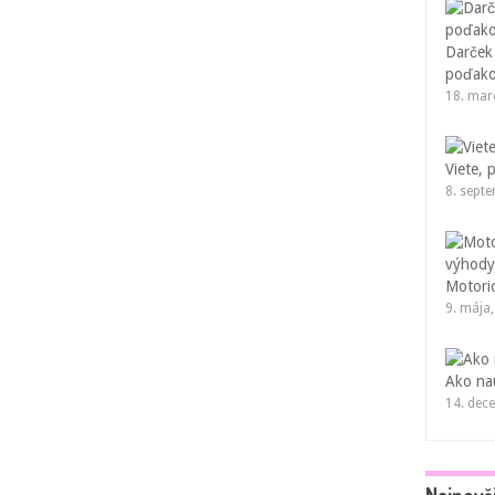
Darček
poďako
18. mar
Viete, 
8. sept
Motoric
9. mája
Ako nau
14. dec