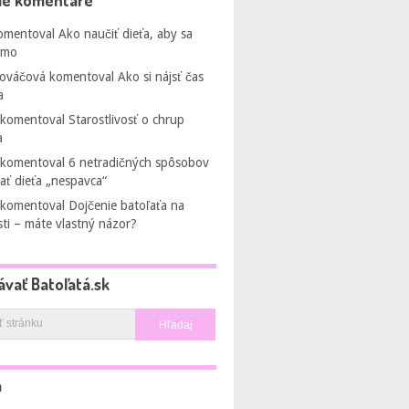
ie komentáre
omentoval
Ako naučiť dieťa, aby sa
amo
Kováčová
komentoval
Ako si nájsť čas
a
komentoval
Starostlivosť o chrup
a
komentoval
6 netradičných spôsobov
ať dieťa „nespavca“
komentoval
Dojčenie batoľaťa na
sti – máte vlastný názor?
ávať Batoľatá.sk
a