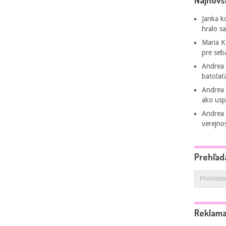
Najnovš
Janka
k
hralo s
Maria 
pre seb
Andrea
batoľať
Andrea
ako usp
Andrea
verejno
Prehľad
Reklam