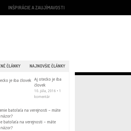
INŠPIRÁCIE A ZAUJÍMAVOSTI
ENÉ ČLÁNKY
NAJNOVŠIE ČLÁNKY
Aj otecko je iba
človek
10. júla, 2016 • 1
komentár
e batoľaťa na verejnosti – máte
 názor?