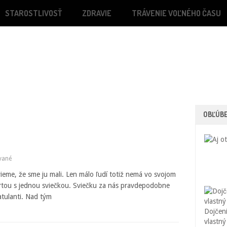
STAROSTLIVOSŤ
ZDRAVIE
TRÁVENIE VOĽNÉHO ČASU
OBĽÚB
vané
 vieme, že sme ju mali. Len málo ľudí totiž nemá vo svojom
rtou s jednou sviečkou. Sviečku za nás pravdepodobne
ratulanti. Nad tým
Dojčeni
vlastný