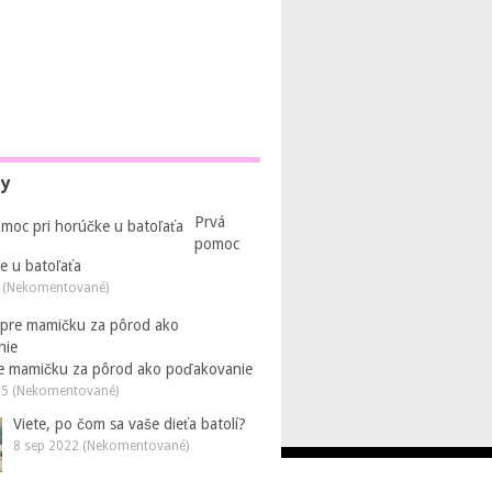
py
Prvá
pomoc
e u batoľaťa
 (Nekomentované)
e mamičku za pôrod ako poďakovanie
25 (Nekomentované)
Viete, po čom sa vaše dieťa batolí?
8 sep 2022 (Nekomentované)