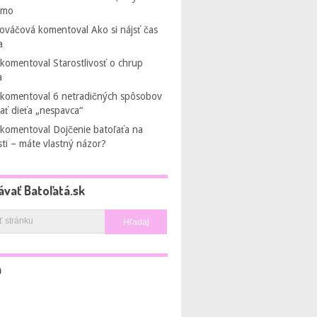
amo
Kováčová
komentoval
Ako si nájsť čas
a
komentoval
Starostlivosť o chrup
a
komentoval
6 netradičných spôsobov
ať dieťa „nespavca“
komentoval
Dojčenie batoľaťa na
sti – máte vlastný názor?
ávať Batoľatá.sk
a