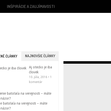
INŠPIRÁCIE A ZAUJÍMAVOSTI
NAJNOVŠIE ČLÁNKY
NÉ ČLÁNKY
Aj otecko je iba
človek
10. júla, 2016 • 1
komentár
e batoľaťa na verejnosti – máte
 názor?