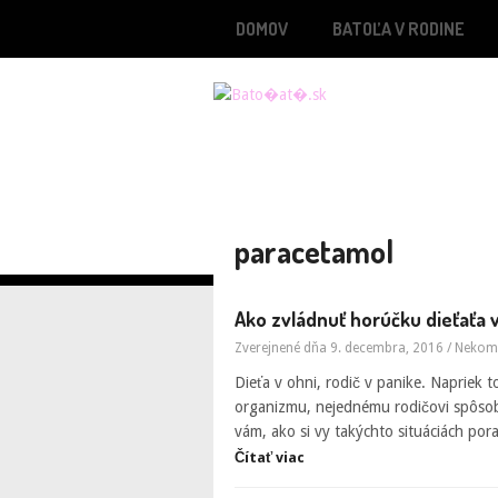
DOMOV
BATOĽA V RODINE
paracetamol
Ako zvládnuť horúčku dieťaťa 
Zverejnené dňa 9. decembra, 2016
/
Nekom
Dieťa v ohni, rodič v panike. Napriek t
organizmu, nejednému rodičovi spôsobia
vám, ako si vy takýchto situáciách pora
Čítať viac