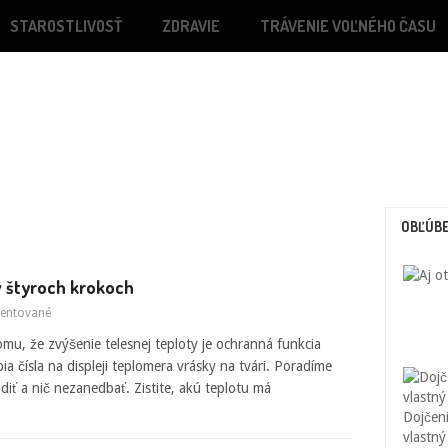
STAROSTLIVOSŤ
ZDRAVIE
TRÁVENIE VOĽNÉHO ČASU
OBĽÚBE
v štyroch krokoch
entované
omu, že zvýšenie telesnej teploty je ochranná funkcia
 čísla na displeji teplomera vrásky na tvári. Poradíme
diť a nič nezanedbať. Zistite, akú teplotu má
Dojčeni
vlastný