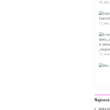
30. júla
Starost
12. júla
6 netr
„nespa
15. mar
Najnovš
Janka
k