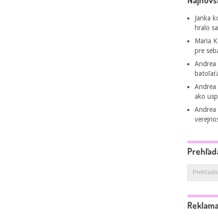
Najnovš
Janka
k
hralo s
Maria 
pre seb
Andrea
batoľať
Andrea
ako usp
Andrea
verejno
Prehľad
Reklam