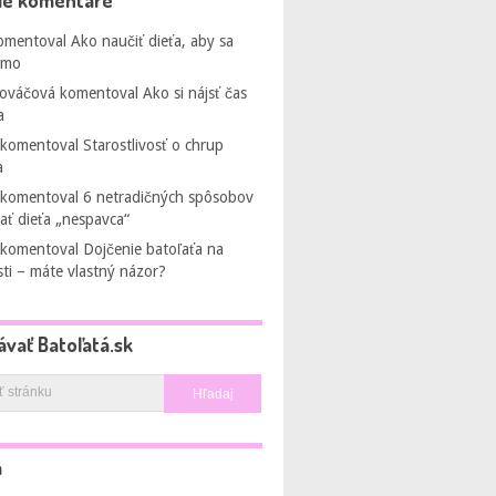
ie komentáre
omentoval
Ako naučiť dieťa, aby sa
amo
Kováčová
komentoval
Ako si nájsť čas
a
komentoval
Starostlivosť o chrup
a
komentoval
6 netradičných spôsobov
ať dieťa „nespavca“
komentoval
Dojčenie batoľaťa na
sti – máte vlastný názor?
ávať Batoľatá.sk
a