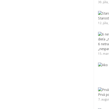
30. júla
Starost
12. júla
6 netr
„nespa
15. mar
Prvá p
7. augu