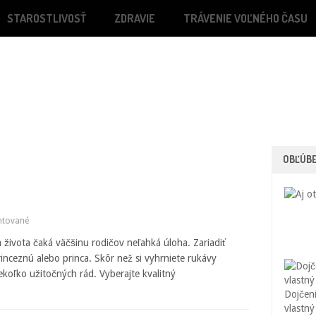
STAROSTLIVOSŤ
ZDRAVIE
TRÁVENIE VOĽNÉHO ČASU
OBĽÚB
tované
života čaká väčšinu rodičov neľahká úloha. Zariadiť
inceznú alebo princa. Skôr než si vyhrniete rukávy
ekoľko užitočných rád. Vyberajte kvalitný
Dojčeni
vlastný