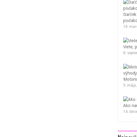
Darček
poďako
18. mar
Viete, 
8. sept
Motoric
9. mája
Ako nau
14. dec