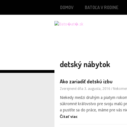
DOMOV
BATOĽA V RODINE
detský nábytok
Ako zariadiť detskú izbu
Zverejnené dňa 3. augusta, 2016
/
Nekomen
Niekedy medzi druhým a piatym rokom 
súkromné kráľovstvo pre svoju malú pr
a pustíte sa do práce, máme pre vás ni
Čítať viac