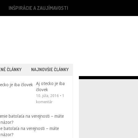
INŠPIRÁCIE A ZAUJÍMAVOSTI
ENÉ ČLÁNKY
NAJNOVŠIE ČLÁNKY
Aj otecko je iba
človek
10. júla, 2016 • 1
komentár
e batoľaťa na verejnosti – máte
 názor?