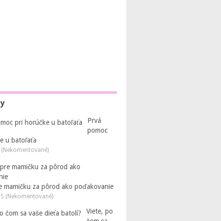
py
Prvá
pomoc
e u batoľaťa
 (Nekomentované)
e mamičku za pôrod ako poďakovanie
25 (Nekomentované)
Viete, po