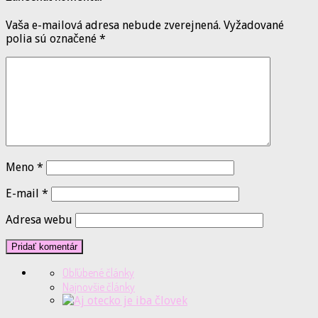
Vaša e-mailová adresa nebude zverejnená.
Vyžadované
polia sú označené
*
Meno
*
E-mail
*
Adresa webu
Obľúbené články
Najnovšie články