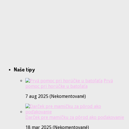
Naše tipy
Prvá
pomoc pri horúčke u batoľaťa
7 aug 2025 (Nekomentované)
Darček pre mamičku za pôrod ako poďakovanie
18 mar 2025 (Nekomentované)