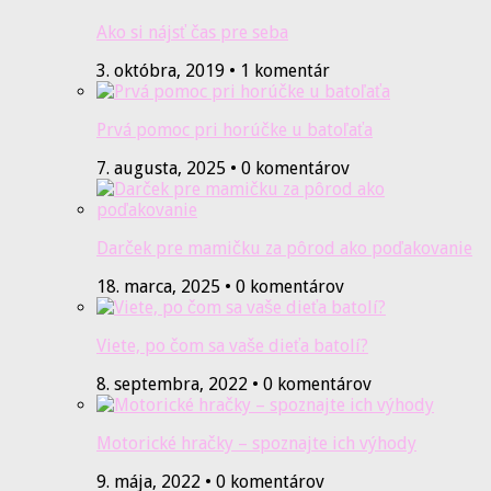
Ako si nájsť čas pre seba
3. októbra, 2019 • 1 komentár
Prvá pomoc pri horúčke u batoľaťa
7. augusta, 2025 • 0 komentárov
Darček pre mamičku za pôrod ako poďakovanie
18. marca, 2025 • 0 komentárov
Viete, po čom sa vaše dieťa batolí?
8. septembra, 2022 • 0 komentárov
Motorické hračky – spoznajte ich výhody
9. mája, 2022 • 0 komentárov