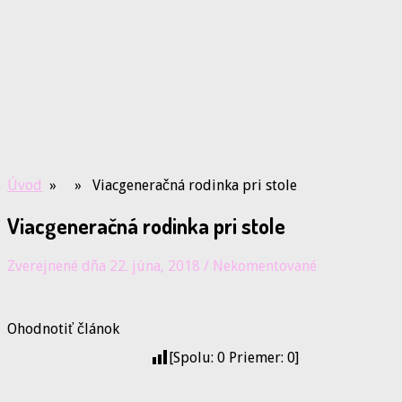
Úvod
» » Viacgeneračná rodinka pri stole
Viacgeneračná rodinka pri stole
Zverejnené dňa 22. júna, 2018
/
Nekomentované
Ohodnotiť článok
[Spolu:
0
Priemer:
0
]