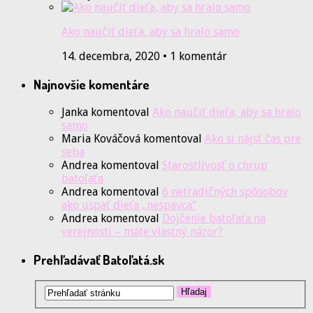
Ako naučiť dieťa, aby sa hralo samo
14. decembra, 2020 • 1 komentár
Najnovšie komentáre
Janka
komentoval
Ako naučiť dieťa, aby sa hralo
samo
Maria Kováčová
komentoval
Ako si nájsť čas pre
seba
Andrea
komentoval
Starostlivosť o chrup
batoľaťa
Andrea
komentoval
6 netradičných spôsobov
ako uspať dieťa „nespavca“
Andrea
komentoval
Dojčenie batoľaťa na
verejnosti – máte vlastný názor?
Prehľadávať Batoľatá.sk