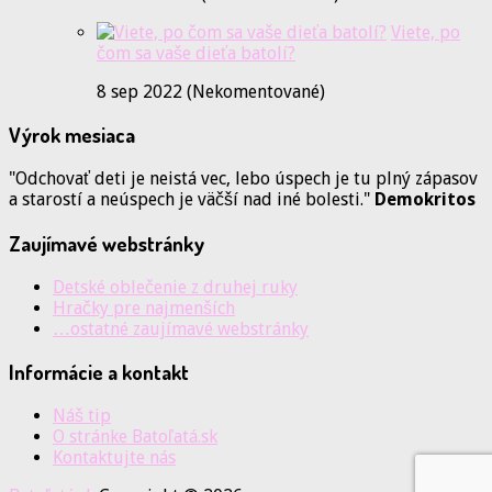
Viete, po
čom sa vaše dieťa batolí?
8 sep 2022 (Nekomentované)
Výrok mesiaca
"Odchovať deti je neistá vec, lebo úspech je tu plný zápasov
a starostí a neúspech je väčší nad iné bolesti."
Demokritos
Zaujímavé webstránky
Detské oblečenie z druhej ruky
Hračky pre najmenších
…ostatné zaujímavé webstránky
Informácie a kontakt
Náš tip
O stránke Batoľatá.sk
Kontaktujte nás