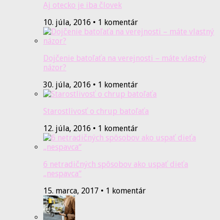
Aj otecko je iba človek
10. júla, 2016 • 1 komentár
Dojčenie batoľaťa na verejnosti – máte vlastný
názor?
30. júla, 2016 • 1 komentár
Starostlivosť o chrup batoľaťa
12. júla, 2016 • 1 komentár
6 netradičných spôsobov ako uspať dieťa
„nespavca“
15. marca, 2017 • 1 komentár