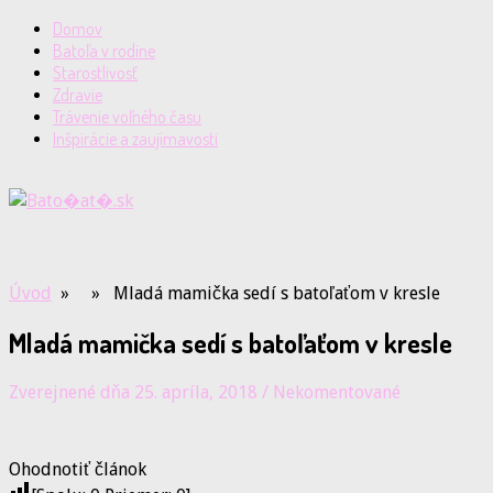
Domov
Batoľa v rodine
Starostlivosť
Zdravie
Trávenie voľného času
Inšpirácie a zaujímavosti
Úvod
» » Mladá mamička sedí s batoľaťom v kresle
Mladá mamička sedí s batoľaťom v kresle
Zverejnené dňa 25. apríla, 2018
/
Nekomentované
Ohodnotiť článok