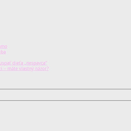
samo
eba
uspať dieťa „nespavca“
ti – máte vlastný názor?