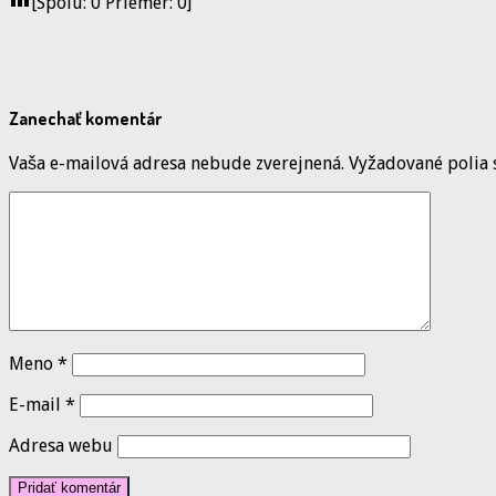
[Spolu:
0
Priemer:
0
]
Zanechať komentár
Vaša e-mailová adresa nebude zverejnená.
Vyžadované polia
Meno
*
E-mail
*
Adresa webu