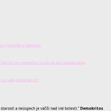
pri horúčke u batoľaťa
Darček pre mamičku za pôrod ako poďakovanie
m sa vaše dieťa batolí?
 starostí a neúspech je väčší nad iné bolesti."
Demokritos