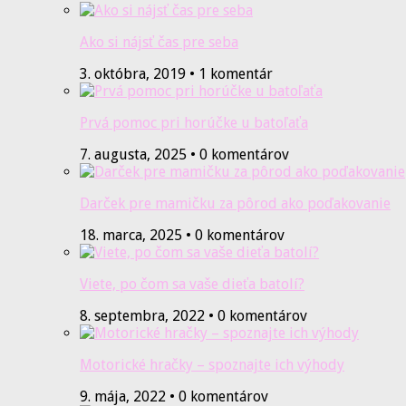
Ako si nájsť čas pre seba
3. októbra, 2019 • 1 komentár
Prvá pomoc pri horúčke u batoľaťa
7. augusta, 2025 • 0 komentárov
Darček pre mamičku za pôrod ako poďakovanie
18. marca, 2025 • 0 komentárov
Viete, po čom sa vaše dieťa batolí?
8. septembra, 2022 • 0 komentárov
Motorické hračky – spoznajte ich výhody
9. mája, 2022 • 0 komentárov