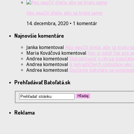
Ako naučiť dieťa, aby sa hralo samo
14. decembra, 2020 • 1 komentár
Najnovšie komentáre
Janka
komentoval
Ako naučiť dieťa, aby sa hralo 
Maria Kováčová
komentoval
Ako si nájsť čas pre s
Andrea
komentoval
Starostlivosť o chrup batoľaťa
Andrea
komentoval
6 netradičných spôsobov ako 
Andrea
komentoval
Dojčenie batoľaťa na verejnos
Prehľadávať Batoľatá.sk
Reklama