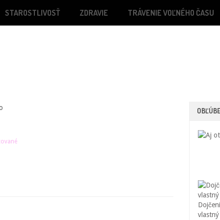
STAROSTLIVOSŤ
ZDRAVIE
TRÁVENIE VOĽNÉHO ČASU
o
OBĽÚB
tované
Dojčeni
vlastný