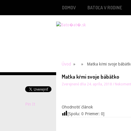
DOMOV
BATOĽA V RODINE
Úvod
» » Matka kŕmi svoje bábätk
Matka kŕmi svoje bábätko
Zverejnené dňa 24. apríla, 2018
/
Nekomen
Pin It
Ohodnotiť článok
[Spolu:
0
Priemer:
0
]