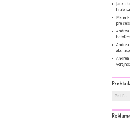
Janka
k
hralo s
Maria 
pre seb
Andrea
batoľať
Andrea
ako usp
Andrea
verejno
Prehľad
Reklam