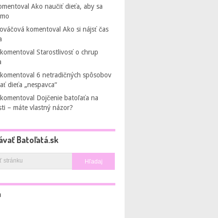
omentoval
Ako naučiť dieťa, aby sa
amo
Kováčová
komentoval
Ako si nájsť čas
a
komentoval
Starostlivosť o chrup
a
komentoval
6 netradičných spôsobov
ať dieťa „nespavca“
komentoval
Dojčenie batoľaťa na
sti – máte vlastný názor?
ávať Batoľatá.sk
a