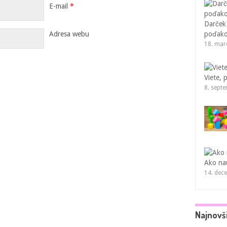
E-mail
*
Darček
Adresa webu
poďako
18. mar
Viete, 
8. sept
Ako nau
14. dec
Najnovš