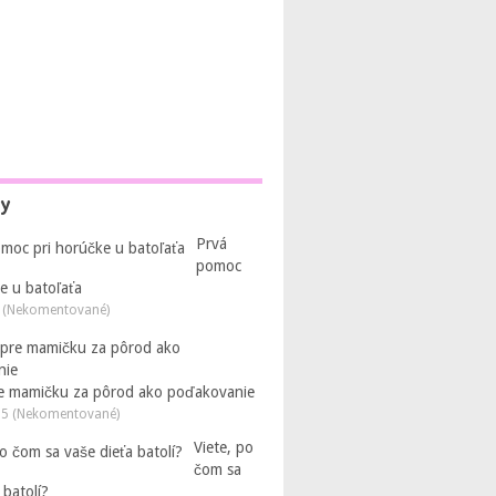
py
Prvá
pomoc
e u batoľaťa
 (Nekomentované)
e mamičku za pôrod ako poďakovanie
25 (Nekomentované)
Viete, po
čom sa
 batolí?