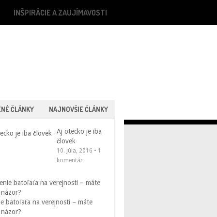
INŠPIRÁCIE A ZAUJÍMAVOSTI
ENÉ ČLÁNKY
NAJNOVŠIE ČLÁNKY
Aj otecko je iba
človek
10. júla, 2016 • 1
komentár
e batoľaťa na verejnosti – máte
 názor?