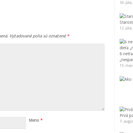
30. júla
Starost
12. júla
nená.
Vyžadované polia sú označené
*
6 netr
„nespa
15. mar
Prvá p
Meno
*
7. augu