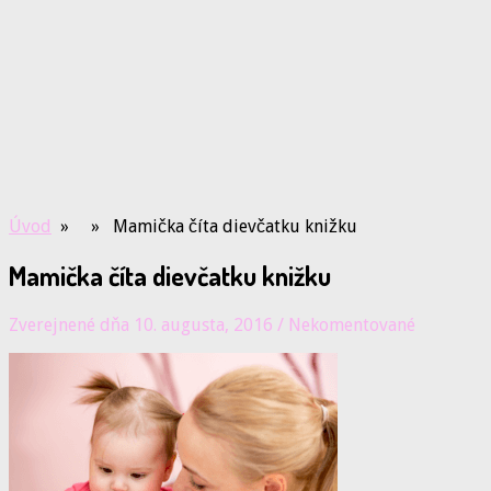
Úvod
» » Mamička číta dievčatku knižku
Mamička číta dievčatku knižku
Zverejnené dňa 10. augusta, 2016
/
Nekomentované