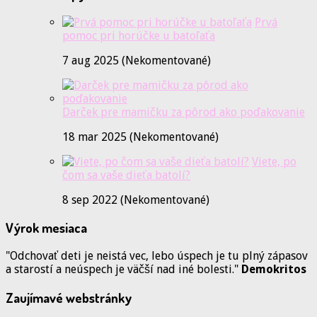
Prvá
pomoc pri horúčke u batoľaťa
7 aug 2025 (Nekomentované)
Darček pre mamičku za pôrod ako poďakovanie
18 mar 2025 (Nekomentované)
Viete, po
čom sa vaše dieťa batolí?
8 sep 2022 (Nekomentované)
Výrok mesiaca
"Odchovať deti je neistá vec, lebo úspech je tu plný zápasov
a starostí a neúspech je väčší nad iné bolesti."
Demokritos
Zaujímavé webstránky