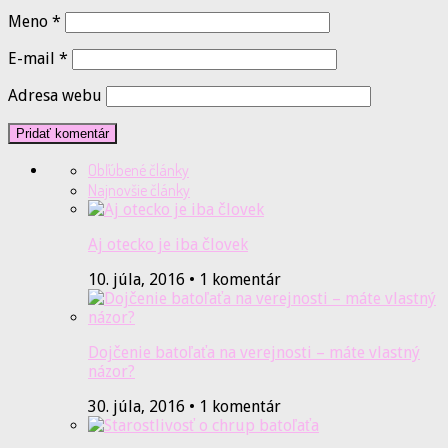
Meno
*
E-mail
*
Adresa webu
Obľúbené články
Najnovšie články
Aj otecko je iba človek
10. júla, 2016 • 1 komentár
Dojčenie batoľaťa na verejnosti – máte vlastný
názor?
30. júla, 2016 • 1 komentár