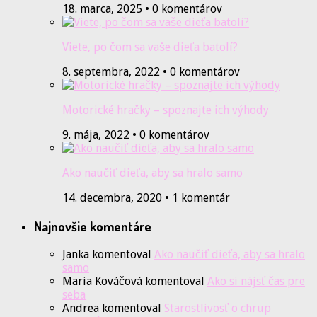
18. marca, 2025 • 0 komentárov
Viete, po čom sa vaše dieťa batolí?
8. septembra, 2022 • 0 komentárov
Motorické hračky – spoznajte ich výhody
9. mája, 2022 • 0 komentárov
Ako naučiť dieťa, aby sa hralo samo
14. decembra, 2020 • 1 komentár
Najnovšie komentáre
Janka
komentoval
Ako naučiť dieťa, aby sa hralo
samo
Maria Kováčová
komentoval
Ako si nájsť čas pre
seba
Andrea
komentoval
Starostlivosť o chrup