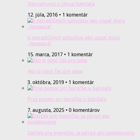
Starostlivosť o chrup batoľaťa
12. júla, 2016 • 1 komentár
6 netradičných spôsobov ako uspať dieťa
„nespavca“
15. marca, 2017 • 1 komentár
Ako si nájsť čas pre seba
3. októbra, 2019 • 1 komentár
Prvá pomoc pri horúčke u batoľaťa
7. augusta, 2025 • 0 komentárov
Darček pre mamičku za pôrod ako poďakovanie