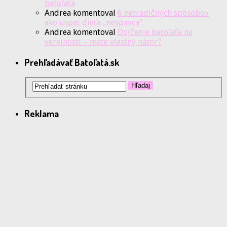
batoľaťa
Andrea
komentoval
6 netradičných spôsobov
ako uspať dieťa „nespavca“
Andrea
komentoval
Dojčenie batoľaťa na
verejnosti – máte vlastný názor?
Prehľadávať Batoľatá.sk
Reklama