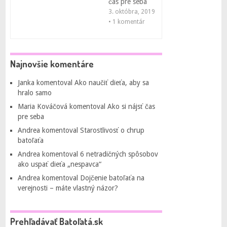
čas pre seba
3. októbra, 2019
• 1 komentár
Najnovšie komentáre
Janka
komentoval
Ako naučiť dieťa, aby sa
hralo samo
Maria Kováčová
komentoval
Ako si nájsť čas
pre seba
Andrea
komentoval
Starostlivosť o chrup
batoľaťa
Andrea
komentoval
6 netradičných spôsobov
ako uspať dieťa „nespavca“
Andrea
komentoval
Dojčenie batoľaťa na
verejnosti – máte vlastný názor?
Prehľadávať Batoľatá.sk