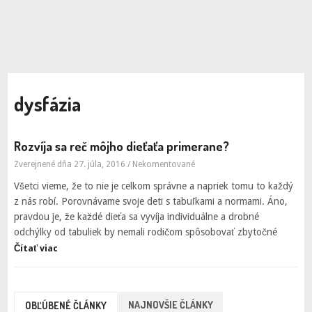
dysfázia
Rozvíja sa reč môjho dieťaťa primerane?
Zverejnené dňa 27. júla, 2016
/
Nekomentované
Všetci vieme, že to nie je celkom správne a napriek tomu to každý
z nás robí. Porovnávame svoje deti s tabuľkami a normami. Áno,
pravdou je, že každé dieťa sa vyvíja individuálne a drobné
odchýlky od tabuliek by nemali rodičom spôsobovať zbytočné
Čítať viac
NAJNOVŠIE ČLÁNKY
OBĽÚBENÉ ČLÁNKY